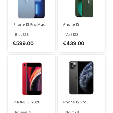
iPhone 13 Pro Max
iPhone 13
Bleu
128
Vert
128
€
599.00
€
439.00
IPHONE SE 2020
iPhone 12 Pro
Rouge
64
Noir
128