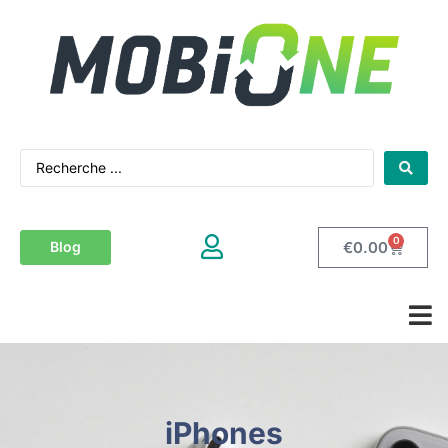
0
€
0.00
Blog
iPhones