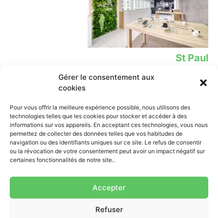
St Paul
Gérer le consentement aux
12 Rue Leconte de Lisle,
02 62 78 39 02​
cookies
Lien
Contact
Pour vous offrir la meilleure expérience possible, nous utilisons des
technologies telles que les cookies pour stocker et accéder à des
iPhone
0262 838 638
informations sur vos appareils. En acceptant ces technologies, vous nous
contact@mobione.re
Samsung
permettez de collecter des données telles que vos habitudes de
St Pierre:
navigation ou des identifiants uniques sur ce site. Le refus de consentir
Xiaomi
ou la révocation de votre consentement peut avoir un impact négatif sur
--------Lundi-samedi: 9h00-18h
Tablette
certaines fonctionnalités de notre site..
St Paul:
Ordinateur
--------Lundi-samedi: 9h00-
Accessoires
17h30
Accepter
Contact
Centre de
Refuser
confidentialité