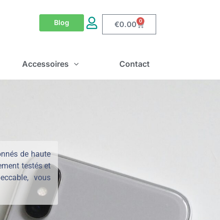
0
Blog
€
0.00
Accessoires
Contact
onnés de haute
ement testés et
eccable, vous