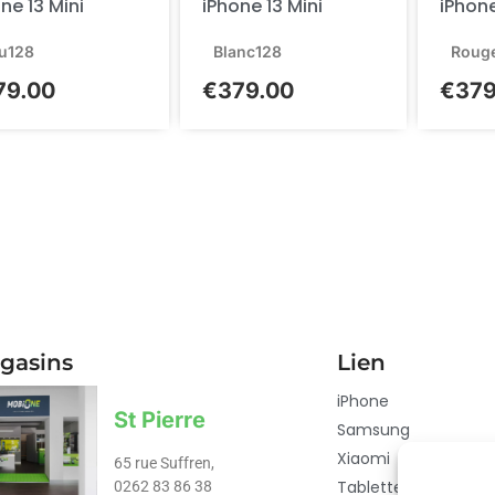
ne 13 Mini
iPhone 13 Mini
iPhone
u
128
Blanc
128
Roug
79.00
€
379.00
€
379
gasins
Lien
iPhone
St Pierre
Samsung
Xiaomi
65 rue Suffren,
Tablette
0262 83 86 38