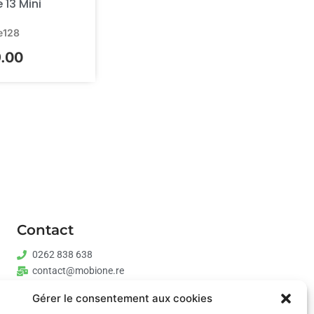
 13 Mini
e
128
.00
Contact
0262 838 638
contact@mobione.re
St Pierre:
Gérer le consentement aux cookies
--------Lundi-samedi: 9h00-18h