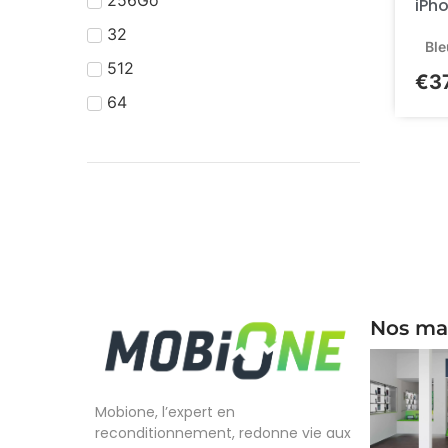
256Go
iPho
32
Ble
512
€
3
64
Nos ma
Mobione, l’expert en
reconditionnement, redonne vie aux