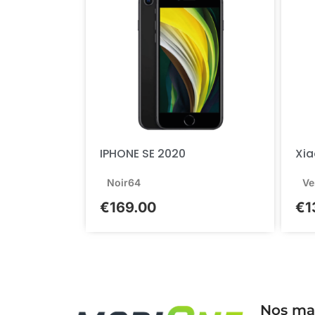
IPHONE SE 2020
Xia
Noir
64
Ve
€
169.00
€
1
Nos ma