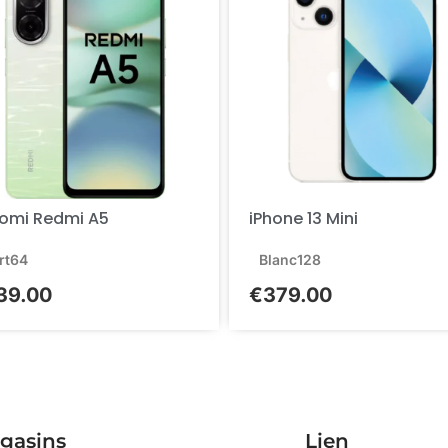
omi Redmi A5
iPhone 13 Mini
rt
64
Blanc
128
39.00
€
379.00
gasins
Lien