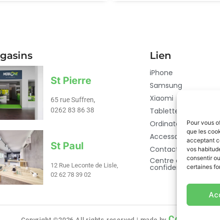
gasins
Lien
iPhone
St Pierre
Samsung
Xiaomi
65 rue Suffren,
Tablette
0262 83 86 38
Ordinateur
Pour vous of
que les cook
Accessoires
acceptant c
St Paul
Contact
vos habitude
consentir ou
Centre de
12 Rue Leconte de Lisle,
confidentialité
certaines fo
02 62 78 39 02​
Ac
Codaid
Copyright ©2026 All rights reserved | made by