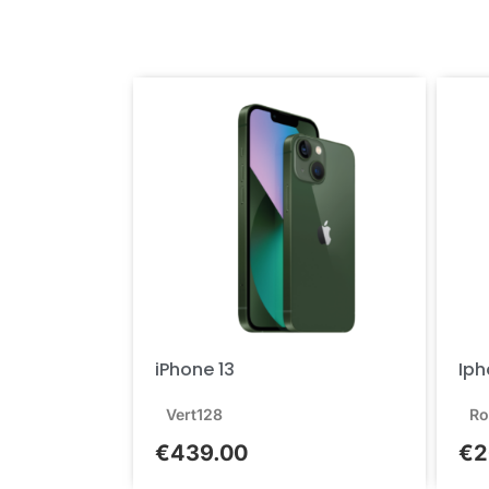
iPhone 13
Iph
Vert
128
Ro
€
439.00
€
2