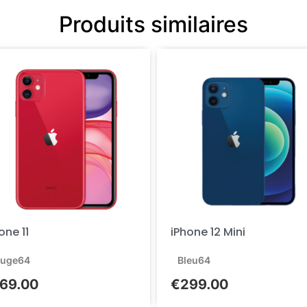
Produits similaires
one 11
iPhone 12 Mini
uge
64
Bleu
64
69.00
€
299.00