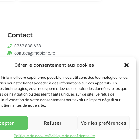
Contact
0262 838 638
contact@mobione.re
St Pierre:
Gérer le consentement aux cookies
--------Lundi-samedi: 9h00-18h
St Paul:
frir la meilleure expérience possible, nous utilisons des technologies telles
--------Lundi-samedi: 9h00-17h30
ies pour stocker et accéder à des informations sur vos appareils. En
es technologies, vous nous permettez de collecter des données telles que
s de navigation ou des identifiants uniques sur ce site. Le refus de
 la révocation de votre consentement peut avoir un impact négatif sur
nctionnalités de notre site..
cepter
Refuser
Voir les préférences
Politique de cookies
Politique de confidentialité