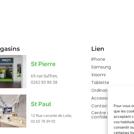
gasins
Lien
iPhone
St Pierre
Samsung
Xiaomi
65 rue Suffren,
Tablette
0262 83 86 38
Ordinateur
Accessoires
St Paul
Contact
Pour vous of
que les cook
Centre de
12 Rue Leconte de Lisle,
confidentialité
acceptant c
02 62 78 39 02​
vos habitude
consentir ou
certaines fo