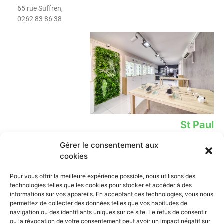
65 rue Suffren,
0262 83 86 38
St Paul
Gérer le consentement aux
12 Rue Leconte de Lisle,
02 62 78 39 02​
cookies
Lien
Contact
Pour vous offrir la meilleure expérience possible, nous utilisons des
technologies telles que les cookies pour stocker et accéder à des
iPhone
0262 838 638
informations sur vos appareils. En acceptant ces technologies, vous nous
contact@mobione.re
Samsung
permettez de collecter des données telles que vos habitudes de
St Pierre:
navigation ou des identifiants uniques sur ce site. Le refus de consentir
Xiaomi
ou la révocation de votre consentement peut avoir un impact négatif sur
--------Lundi-samedi: 9h00-18h