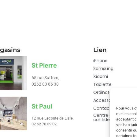
gasins
Lien
iPhone
St Pierre
Samsung
Xiaomi
65 rue Suffren,
Tablette
0262 83 86 38
Ordinateur
Accessoires
St Paul
Contact
Pour vous of
que les cook
Centre de
12 Rue Leconte de Lisle,
confidentialité
acceptant c
02 62 78 39 02​
vos habitude
consentir ou
certaines fo