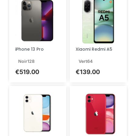
iPhone 13 Pro
Xiaomi Redmi A5
Noir
128
Vert
64
€
519.00
€
139.00