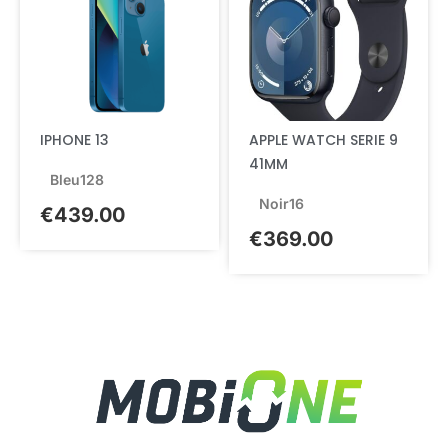
IPHONE 13
APPLE WATCH SERIE 9
41MM
Bleu
128
Noir
16
€
439.00
€
369.00