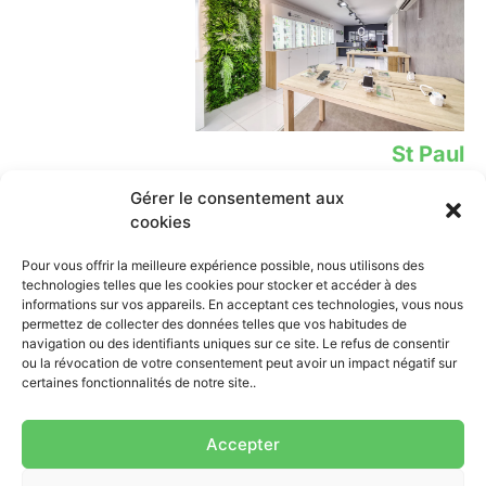
St Paul
Gérer le consentement aux
12 Rue Leconte de Lisle,
02 62 78 39 02​
cookies
Lien
Contact
Pour vous offrir la meilleure expérience possible, nous utilisons des
technologies telles que les cookies pour stocker et accéder à des
iPhone
0262 838 638
informations sur vos appareils. En acceptant ces technologies, vous nous
contact@mobione.re
Samsung
permettez de collecter des données telles que vos habitudes de
St Pierre:
navigation ou des identifiants uniques sur ce site. Le refus de consentir
Xiaomi
ou la révocation de votre consentement peut avoir un impact négatif sur
--------Lundi-samedi: 9h00-18h
Tablette
certaines fonctionnalités de notre site..
St Paul:
Ordinateur
--------Lundi-samedi: 9h00-
Accessoires
17h30
Accepter
Contact