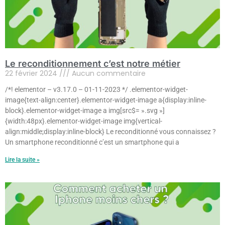
Le reconditionnement c’est notre métier
22 février 2024
Aucun commentaire
/*! elementor – v3.17.0 – 01-11-2023 */ .elementor-widget-
image{text-align:center}.elementor-widget-image a{display:inline-
block}.elementor-widget-image a img[src$= ».svg »]
{width:48px}.elementor-widget-image img{vertical-
align:middle;display:inline-block} Le reconditionné vous connaissez ?
Un smartphone reconditionné c’est un smartphone qui a
Lire la suite »