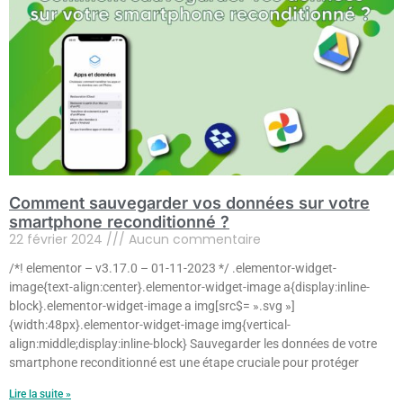
Comment sauvegarder vos données sur votre
smartphone reconditionné ?
22 février 2024
Aucun commentaire
/*! elementor – v3.17.0 – 01-11-2023 */ .elementor-widget-
image{text-align:center}.elementor-widget-image a{display:inline-
block}.elementor-widget-image a img[src$= ».svg »]
{width:48px}.elementor-widget-image img{vertical-
align:middle;display:inline-block} Sauvegarder les données de votre
smartphone reconditionné est une étape cruciale pour protéger
Lire la suite »