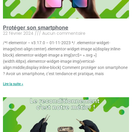
Protéger son smartphone
22 février 2024
Aucun commentaire
/*! elementor – v3.17.0 – 01-11-2023 */ .elementor-widget-
image{text-align:center}.elementor-widget-image a{display:inline-
block}.elementor-widget-image a img[src$= ».svg »]
{width:48px}.elementor-widget-image img{vertical-
align:middle;display:inline-block} Comment protéger son smartphone
? Avoir un smartphone, c’est tendance et pratique, mais
Lire la suite »