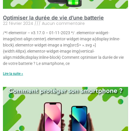
Optimiser la durée de vie d’une batterie
22 février 2024
Aucun commentaire
/*! elementor – v3.17.0 – 01-11-2023 */ .elementor-widget-
image{text-align:center}.elementor-widget-image a{display:inline-
block}.elementor-widget-image a img[src$= ».svg »]
{width:48px}.elementor-widget-image img{vertical-
align:middle;display:inline-block} Comment optimiser la durée de vie
de votre batterie ? Le smartphone, ce
Lire la suite »