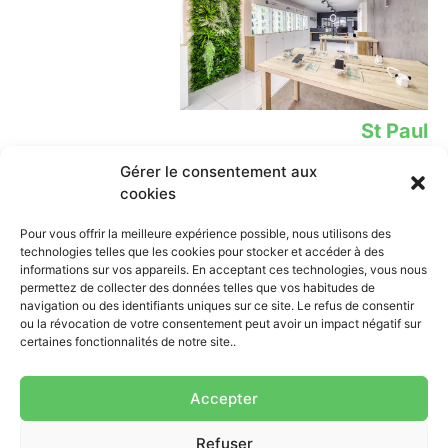
St Paul
Gérer le consentement aux
12 Rue Leconte de Lisle,
02 62 78 39 02​
cookies
Lien
Contact
Pour vous offrir la meilleure expérience possible, nous utilisons des
technologies telles que les cookies pour stocker et accéder à des
iPhone
0262 838 638
informations sur vos appareils. En acceptant ces technologies, vous nous
contact@mobione.re
Samsung
permettez de collecter des données telles que vos habitudes de
St Pierre:
navigation ou des identifiants uniques sur ce site. Le refus de consentir
Xiaomi
ou la révocation de votre consentement peut avoir un impact négatif sur
--------Lundi-samedi: 9h00-18h
Tablette
certaines fonctionnalités de notre site..
St Paul:
Ordinateur
--------Lundi-samedi: 9h00-
Accessoires
17h30
Accepter
Contact
Centre de
Refuser