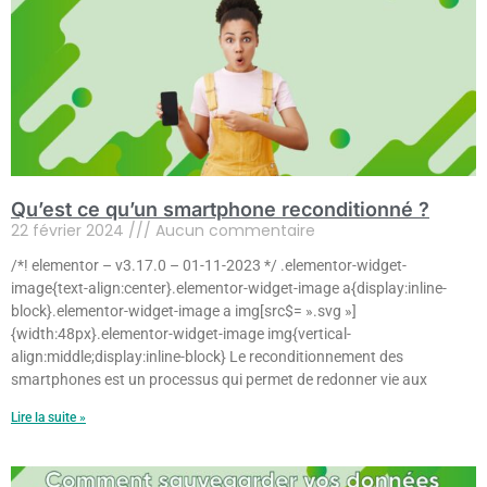
Qu’est ce qu’un smartphone reconditionné ?
22 février 2024
Aucun commentaire
/*! elementor – v3.17.0 – 01-11-2023 */ .elementor-widget-
image{text-align:center}.elementor-widget-image a{display:inline-
block}.elementor-widget-image a img[src$= ».svg »]
{width:48px}.elementor-widget-image img{vertical-
align:middle;display:inline-block} Le reconditionnement des
smartphones est un processus qui permet de redonner vie aux
Lire la suite »