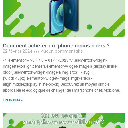
Comment acheter un Iphone moins chers ?
22 février 2024
Aucun commentaire
/*! elementor – v3.17.0 – 01-11-2023 */ .elementor-widget-
image{text-align:center}.elementor-widget-image a{display:inline-
block}.elementor-widget-image a img[src$= ».svg »]
{width:48px}.elementor-widget-image img{vertical-
align:middle;display:inline-block} Découvrez un moyen simple,
abordable et écologique de changer de smartphone chez Mobione.
Lire la suite »