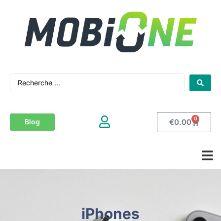
0
€
0.00
Blog
iPhones